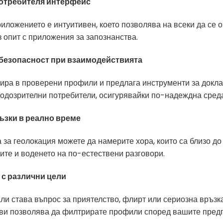
потребителя интерфейс
иложението е интуитивен, което позволява на всеки да се 
з опит с приложения за запознанства.
безопасност при взаимодействията
ра в проверени профили и предлага инструменти за докл
подозрителни потребители, осигурявайки по-надеждна сред
ъзки в реално време
 за геолокация можете да намерите хора, които са близо до 
ите и воденето на по-естествени разговори.
с различни цели
и става въпрос за приятелство, флирт или сериозна връзка
ви позволява да филтрирате профили според вашите пред