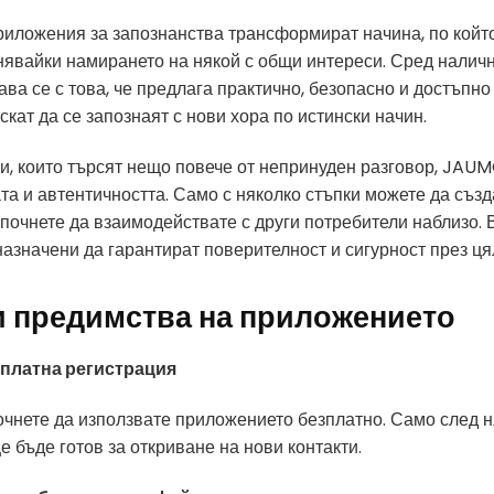
риложения за запознанства трансформират начина, по който
нявайки намирането на някой с общи интереси. Сред налични
ва се с това, че предлага практично, безопасно и достъпн
искат да се запознаят с нови хора по истински начин.
зи, които търсят нещо повече от непринуден разговор, JAU
та и автентичността. Само с няколко стъпки можете да съз
почнете да взаимодействате с други потребители наблизо. 
азначени да гарантират поверителност и сигурност през ця
 предимства на приложението
зплатна регистрация
очнете да използвате приложението безплатно. Само след 
 бъде готов за откриване на нови контакти.