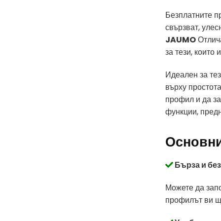
Безплатните п
свързват, улес
JAUMO
Отлича
за тези, които 
Идеален за те
върху простота
профил и да за
функции, предн
Основни
Бърза и бе
Можете да зап
профилът ви ще