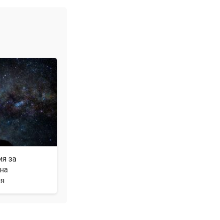
я за
на
я