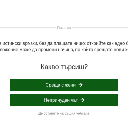
Реклами
 истински връзки, без да плащате нищо: открийте как едно 
ложение може да промени начина, по който срещате нови х
Какво търсиш?
Среща с жени
Непринуден чат
Ще останете на същия уебсайт.