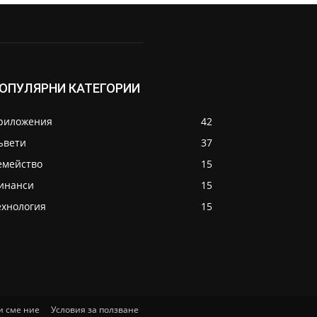
ОПУЛЯРНИ КАТЕГОРИИ
риложения
42
ъвети
37
емейство
15
инанси
15
ехнология
15
и сме ние
Условия за ползване