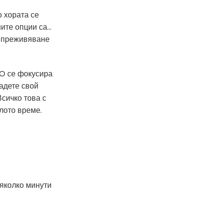
 хората се
те опции са...
о преживяване
MO се фокусира
дадете свой
Всичко това с
лото време.
няколко минути