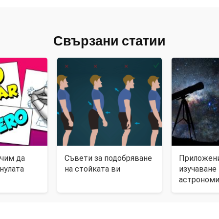
Свързани статии
учим да
Съвети за подобряване
Приложени
нулата
на стойката ви
изучаване 
астрономи