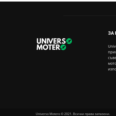
ЗА
Univ
прил
съве
мото
изпо
Universo Motero © 2021. Всички права запазени.