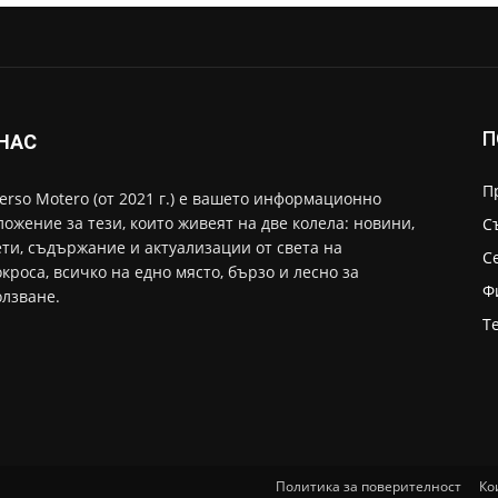
П
 НАС
П
erso Motero (от 2021 г.) е вашето информационно
ожение за тези, които живеят на две колела: новини,
С
ти, съдържание и актуализации от света на
С
кроса, всичко на едно място, бързо и лесно за
Ф
лзване.
Т
Политика за поверителност
Ко