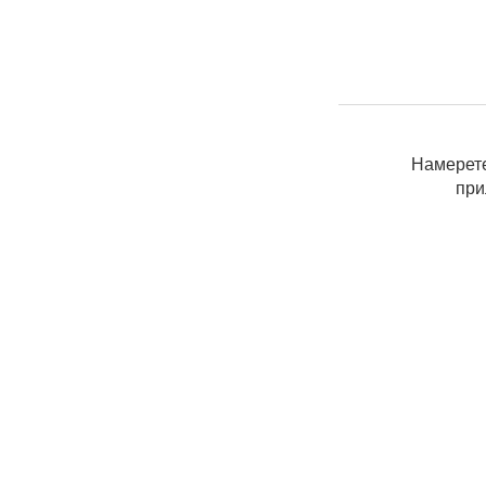
Намерете
при