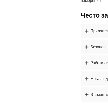
намерения.
Често з
Приложен
Безопасно
Работи л
Мога ли 
Възможно