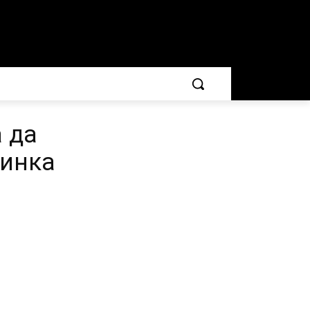
 да
винка