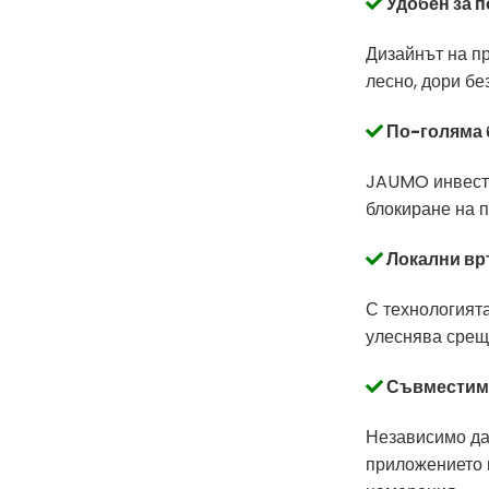
Удобен за 
Дизайнът на пр
лесно, дори бе
По-голяма 
JAUMO инвести
блокиране на 
Локални вр
С технологията
улеснява срещ
Съвместим 
Независимо дал
приложението 