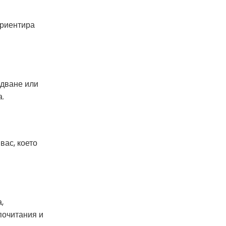
ориентира
адване или
а.
вас, което
,
почитания и