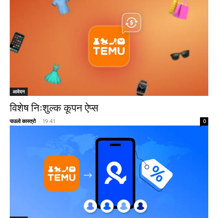
आवेदन
विशेष निःशुल्क कूपन ऐप्स
पाउलो कास्त्रो
-
19:41
0