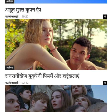
आवेदन
अद्भुत मुफ़्त कूपन ऐप
पाउलो कास्त्रो
-
19:20
0
आवेदन
सनसनीखेज यूक्रेनी फिल्में और श्रृंखलाएं
पाउलो कास्त्रो
-
22:12
0