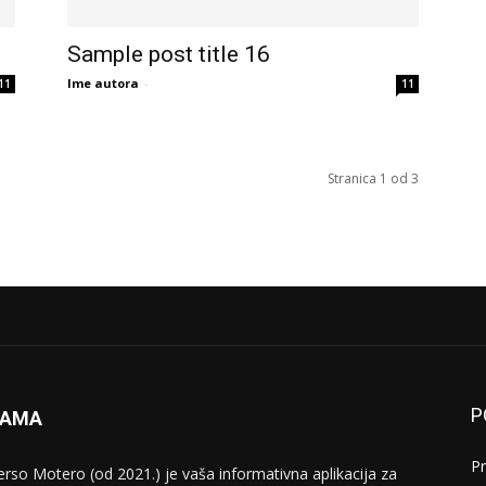
Sample post title 16
Ime autora
-
11
11
Stranica 1 od 3
P
NAMA
P
erso Motero (od 2021.) je vaša informativna aplikacija za