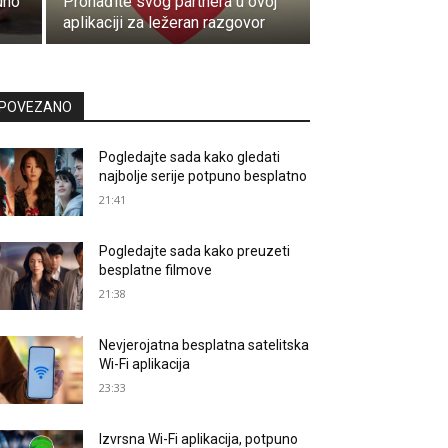
uno
Pronađite svog partnera u ovoj
aplikaciji za ležeran razgovor
POVEZANO
Pogledajte sada kako gledati
najbolje serije potpuno besplatno
21:41
Pogledajte sada kako preuzeti
besplatne filmove
21:38
Nevjerojatna besplatna satelitska
Wi-Fi aplikacija
23:33
Izvrsna Wi-Fi aplikacija, potpuno