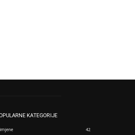
OPULARNE KATEGORIJE
rimjene
42