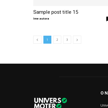
Sample post title 15
Ime autora
-
1
2
3
O 
Univ