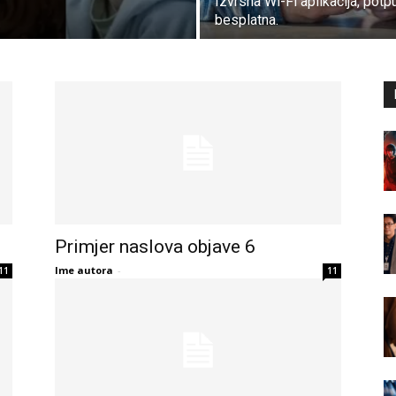
Izvrsna Wi-Fi aplikacija, potp
besplatna.
Primjer naslova objave 6
Ime autora
-
11
11