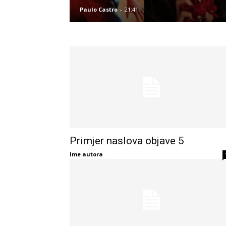
Paulo Castro
-
21:41
Primjer naslova objave 5
Ime autora
-