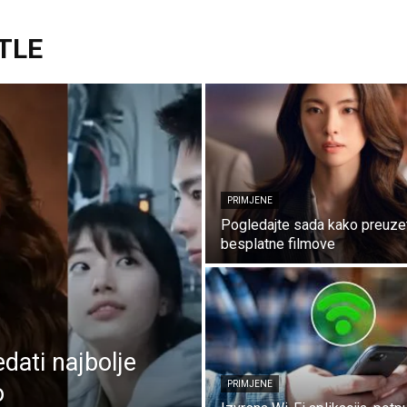
TLE
PRIMJENE
Pogledajte sada kako preuze
besplatne filmove
dati najbolje
o
PRIMJENE