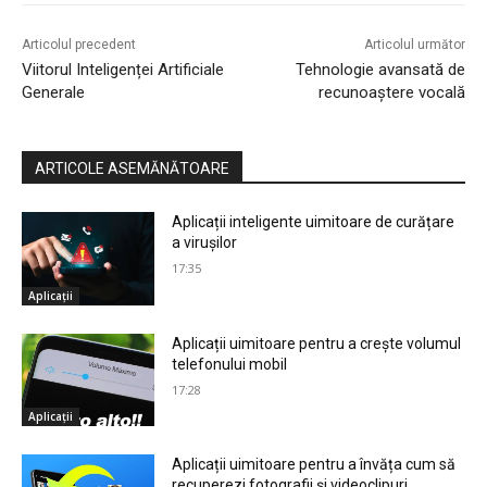
Articolul precedent
Articolul următor
Viitorul Inteligenței Artificiale
Tehnologie avansată de
Generale
recunoaștere vocală
ARTICOLE ASEMĂNĂTOARE
Aplicații inteligente uimitoare de curățare
a virușilor
17:35
Aplicații
Aplicații uimitoare pentru a crește volumul
telefonului mobil
17:28
Aplicații
Aplicații uimitoare pentru a învăța cum să
recuperezi fotografii și videoclipuri