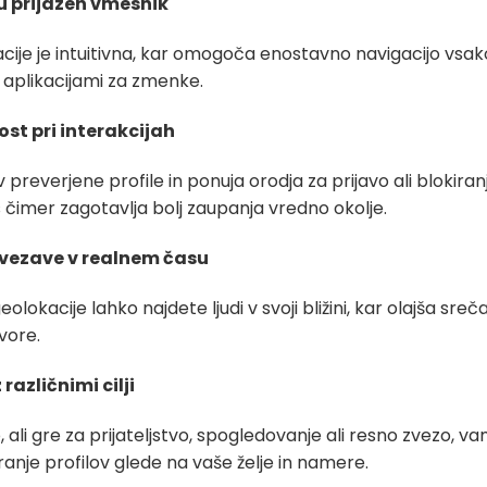
 prijazen vmesnik
cije je intuitivna, kar omogoča enostavno navigacijo vsak
z aplikacijami za zmenke.
st pri interakcijah
preverjene profile in ponuja orodja za prijavo ali blokiranj
 čimer zagotavlja bolj zaupanja vredno okolje.
vezave v realnem času
eolokacije lahko najdete ljudi v svoji bližini, kar olajša sreča
vore.
 različnimi cilji
 ali gre za prijateljstvo, spogledovanje ali resno zvezo, va
ranje profilov glede na vaše želje in namere.