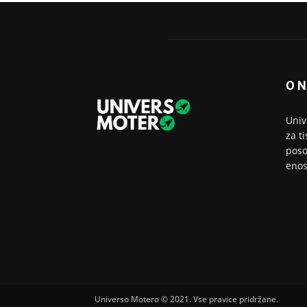
O 
Univ
za ti
poso
enos
Universo Motero © 2021. Vse pravice pridržane.