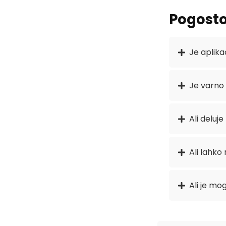
Pogosto
Je aplik
Je varno 
Ali deluj
Ali lahko 
Ali je mo