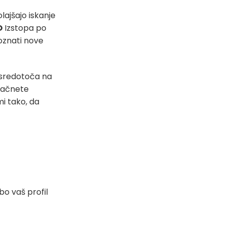
lajšajo iskanje
O
Izstopa po
poznati nove
 osredotoča na
 začnete
mi tako, da
bo vaš profil