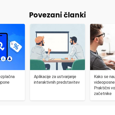
Povezani članki
ezplačna
Aplikacije za ustvarjanje
Kako se nauč
kupone
interaktivnih predstavitev
videoposnet
Praktični v
začetnike