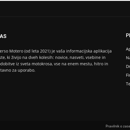
P
NAS
Ap
erso Motero (od leta 2021) je vaša informacijska aplikacija
ste, ki živijo na dveh kolesih: novice, nasveti, vsebine in
N
dobitve iz sveta motokrosa, vse na enem mestu, hitro in
D
tavno za uporabo.
F
T
Pravilnik o zas