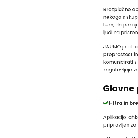
Brezplačne apl
nekoga s skupn
tem, da ponuja
ljudi na priste
JAUMO je ideal
preprostost in 
komunicirati z 
zagotavljajo z
Glavne 
Hitra in br
Aplikacijo lah
pripravljen za