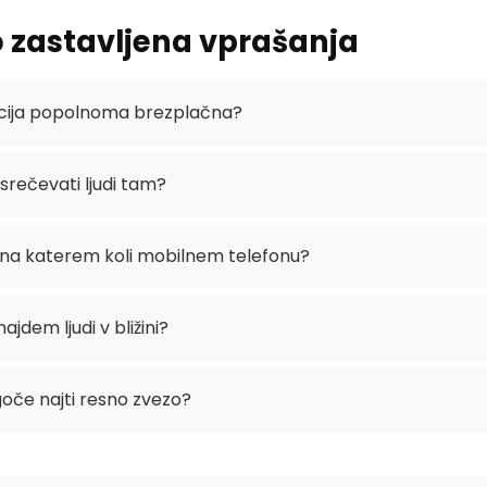
 zastavljena vprašanja
acija popolnoma brezplačna?
srečevati ljudi tam?
e na katerem koli mobilnem telefonu?
najdem ljudi v bližini?
goče najti resno zvezo?