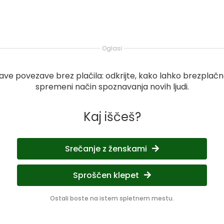
Oglasi
ave povezave brez plačila: odkrijte, kako lahko brezplačn
spremeni način spoznavanja novih ljudi.
Kaj iščeš?
Srečanje z ženskami
Sproščen klepet
Ostali boste na istem spletnem mestu.