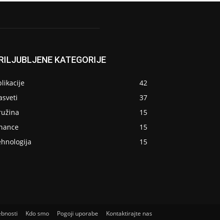
RILJUBLJENE KATEGORIJE
likacije
42
asveti
37
ružina
15
inance
15
ehnologija
15
ebnosti
Kdo smo
Pogoji uporabe
Kontaktirajte nas