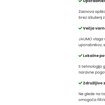
Uporabniku
Zasnova aplika
brez izkušenj 
Večja varno
JAUMO vlaga v 
uporabnikov, s
Lokalne po
S tehnologijo g
naravne pogo
Združljivo z
Ne glede na to,
omogoča filtri