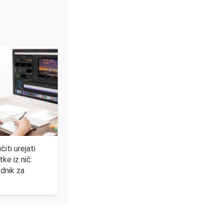
iti urejati
ke iz nič:
odnik za