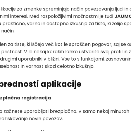
ikacije za zmenke spreminjajo način povezovanja ljudi in o
imi interesi. Med razpoložljivimi možnostmi je tudi
JAUM
 praktično, varno in dostopno izkušnjo za tiste, ki želijo s
n način.
en za tiste, ki iščejo več kot le sproščen pogovor, saj se
pristnost. V le nekaj korakih lahko ustvarite svoj profil in
drugimi uporabniki v bližini. Vse to s funkcijami, zasnovani
asebnost in varnost skozi celotno izkušnjo.
prednosti aplikacije
ezplačna registracija
ko začnete uporabljati brezplačno. V samo nekaj minutah 
 raziskovanje novih povezav.