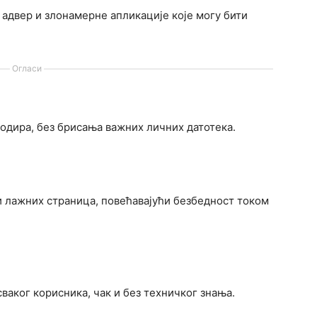
 адвер и злонамерне апликације које могу бити
Огласи
дира, без брисања важних личних датотека.
 лажних страница, повећавајући безбедност током
сваког корисника, чак и без техничког знања.