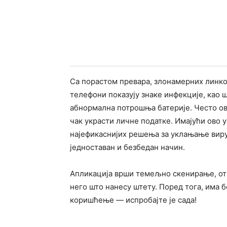
Са порастом превара, злонамерних линков
телефони показују знаке инфекције, као 
абнормална потрошња батерије. Често ов
чак украсти личне податке. Имајући ово у 
најефикаснијих решења за уклањање виру
једноставан и безбедан начин.
Апликација врши темељно скенирање, от
него што нанесу штету. Поред тога, има б
коришћење — испробајте је сада!