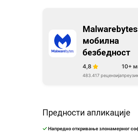
Malwarebytes
мобилна
безбедност
4,8
10+ 
483.417 рецензија
преузи
Предности апликације
Напредно откривање злонамерног со