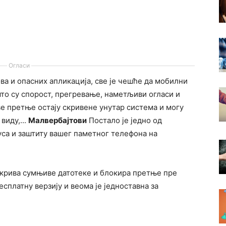
Огласи
а и опасних апликација, све је чешће да мобилни
што су спорост, прегревање, наметљиви огласи и
е претње остају скривене унутар система и могу
виду,...
Малвербајтови
Постало је једно од
са и заштиту вашег паметног телефона на
крива сумњиве датотеке и блокира претње пре
есплатну верзију и веома је једноставна за