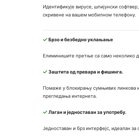
Идентификује вирусе, шпијунски софтвер,
скривене на вашем мобилном телефону.
Брзо и безбедно уклањање
Елиминишите претње са само неколико до
Заштита од превара и фишинга.
Помаже у блокирању сумњивих линкова и
прегледања интернета.
Лаган и једноставан за употребу.
Једноставан и брз интерфејс, идеалан за 