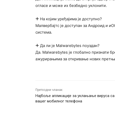
огласе и може их безбедно уклонити.
На којим уређајима је доступно?
Малвербајтс је доступан за Андроид и иО
система.
Да ли је Malwarebytes поуздан?
Да. Malwarebytes је глобално признати бр
ажурирањима за откривање нових претњ
Претходни чланак
Најбоље апликације за уклањање вируса са
вашег мобилног телефона