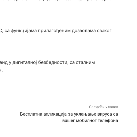
С, са функцијама прилагођеним дозволама сваког
енд у дигиталној безбедности, са сталним
и.
Следећи чланак
Бесплатна апликација за уклањање вируса са
вашег мобилног телефона