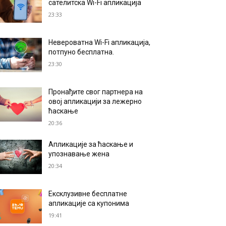
сателитска Wi-Fi апликација
23:33
Невероватна Wi-Fi апликација,
потпуно бесплатна.
23:30
Пронађите свог партнера на
овој апликацији за лежерно
ћаскање
20:36
Апликације за ћаскање и
упознавање жена
20:34
Ексклузивне бесплатне
апликације са купонима
19:41