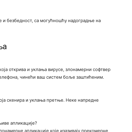
 и безбедност, са могућношћу надоградње на
ња
која открива и уклања вирусе, злонамерни софтвер
телефона, чинећи ваш систем боље заштићеним.
која скенира и уклања претње. Неке напредне
њиве апликације?
злонамерне апликације које изазивају прекомерне