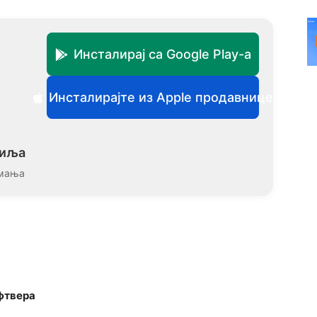
Инсталирај са Google Play-а
Инсталирајте из Apple продавнице
миља
мања
фтвера