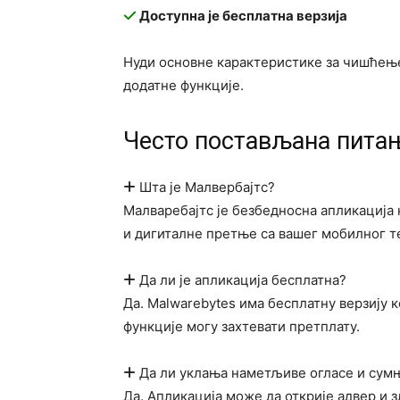
Доступна је бесплатна верзија
Нуди основне карактеристике за чишћење
додатне функције.
Често постављана пита
Шта је Малвербајтс?
Малваребајтс је безбедносна апликација 
и дигиталне претње са вашег мобилног 
Да ли је апликација бесплатна?
Да. Malwarebytes има бесплатну верзију 
функције могу захтевати претплату.
Да ли уклања наметљиве огласе и сум
Да. Апликација може да открије адвер и 