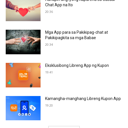
Chat App na Ito
20:36
Mga App para sa Pakikipag-chat at
Pakikipagkita sa mga Babae
20:34
Eksklusibong Libreng App ng Kupon
19:41
Kamangha-manghang Libreng Kupon App
19:20