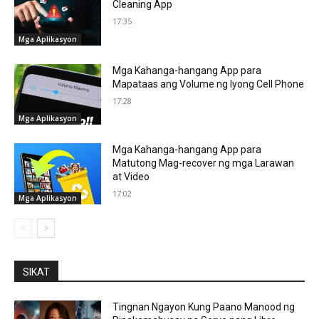
Cleaning App
17:35
Mga Aplikasyon
Mga Kahanga-hangang App para
Mapataas ang Volume ng Iyong Cell Phone
17:28
Mga Aplikasyon
Mga Kahanga-hangang App para
Matutong Mag-recover ng mga Larawan
at Video
17:02
Mga Aplikasyon
SIKAT
Tingnan Ngayon Kung Paano Manood ng