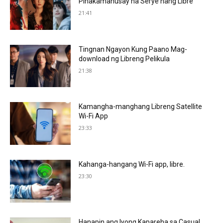
Pinakamahusay na Serye nang Libre
21:41
Tingnan Ngayon Kung Paano Mag-
download ng Libreng Pelikula
21:38
Kamangha-manghang Libreng Satellite
Wi-Fi App
23:33
Kahanga-hangang Wi-Fi app, libre.
23:30
Hanapin ang Iyong Kapareha sa Casual