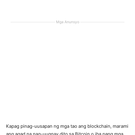
Mga Anunsyo
Kapag pinag-uusapan ng mga tao ang blockchain, marami
ang agad na nag-uugnay dito sa Bitcoin o iba pang mga