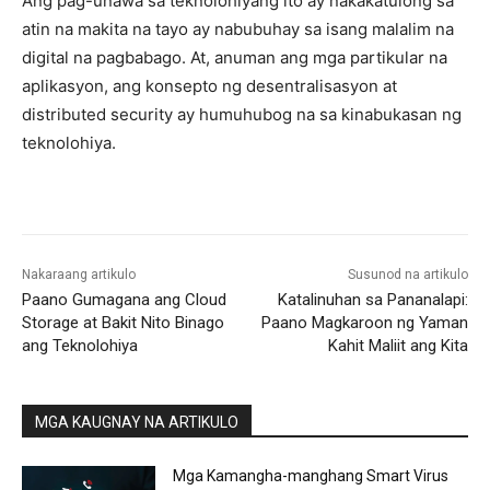
Ang pag-unawa sa teknolohiyang ito ay nakakatulong sa
atin na makita na tayo ay nabubuhay sa isang malalim na
digital na pagbabago. At, anuman ang mga partikular na
aplikasyon, ang konsepto ng desentralisasyon at
distributed security ay humuhubog na sa kinabukasan ng
teknolohiya.
Nakaraang artikulo
Susunod na artikulo
Paano Gumagana ang Cloud
Katalinuhan sa Pananalapi:
Storage at Bakit Nito Binago
Paano Magkaroon ng Yaman
ang Teknolohiya
Kahit Maliit ang Kita
MGA KAUGNAY NA ARTIKULO
Mga Kamangha-manghang Smart Virus