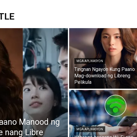
TLE
MGA APLIKASYON
Tingnan Ngayon Kung Paano
Mag-download ng Libreng
Pelikula
Paano Manood ng
 nang Libre
MGA APLIKASYON