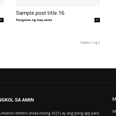
Sample post title 16
Pangalan ng may-akda
-
11
11
Pahina 1 ng 3
M
NGKOL SA AMIN
M
Universo Motero (mula noong 2021) ay ang iyong app para