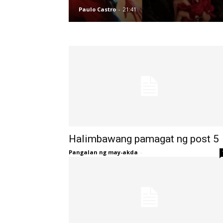
Paulo Castro
-
21:41
Halimbawang pamagat ng post 5
Pangalan ng may-akda
-