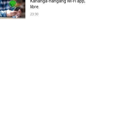
Kahanga-hangang Wi-Fi app,
libre.
23:30