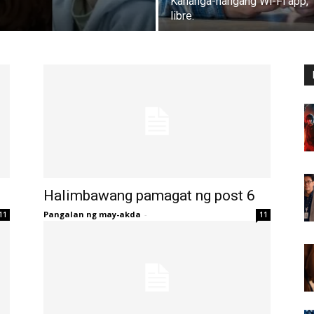
Kahanga-hangang Wi-Fi app,
libre.
Halimbawang pamagat ng post 6
Pangalan ng may-akda
-
11
11