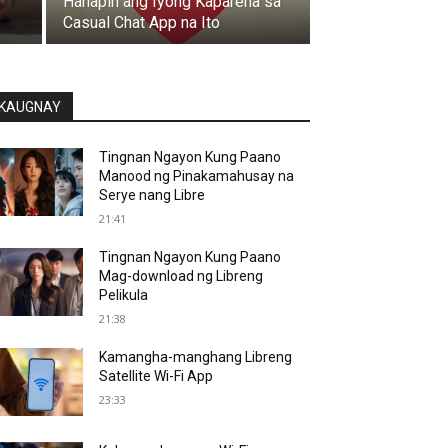
Hanapin ang Iyong Kapareha sa
Casual Chat App na Ito
KAUGNAY
Tingnan Ngayon Kung Paano
Manood ng Pinakamahusay na
Serye nang Libre
21:41
Tingnan Ngayon Kung Paano
Mag-download ng Libreng
Pelikula
21:38
Kamangha-manghang Libreng
Satellite Wi-Fi App
23:33