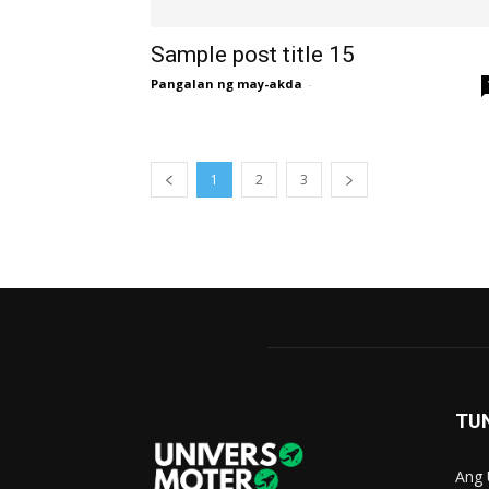
Sample post title 15
Pangalan ng may-akda
-
1
2
3
TU
Ang 