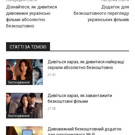
Попередня стаття
Наступна стаття
Дізнайтеся, як дивитися
Додаток для
дивовижні українські
безкоштовного перегляду
фільми абсолютно
українських фільмів
безкоштовно
СТАТТІ ЗА ТЕМОЮ
Дивіться зараз, як дивитися найкращі
серіали абсолютно безкоштовно
21:41
Застосування
Дивіться зараз, як завантажити
безкоштовні фільми
21:38
Застосування
Дивовижний безкоштовний додаток
для супутникового Wi-Fi