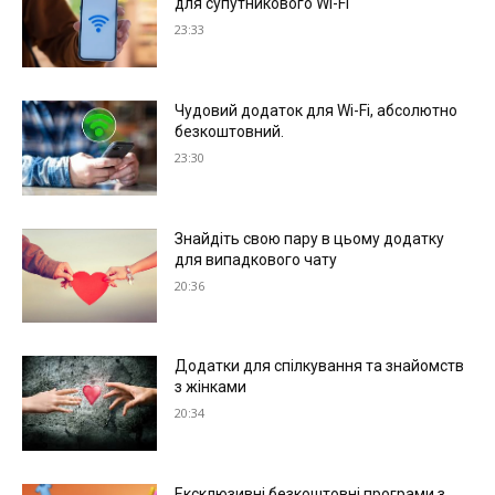
для супутникового Wi-Fi
23:33
Чудовий додаток для Wi-Fi, абсолютно
безкоштовний.
23:30
Знайдіть свою пару в цьому додатку
для випадкового чату
20:36
Додатки для спілкування та знайомств
з жінками
20:34
Ексклюзивні безкоштовні програми з