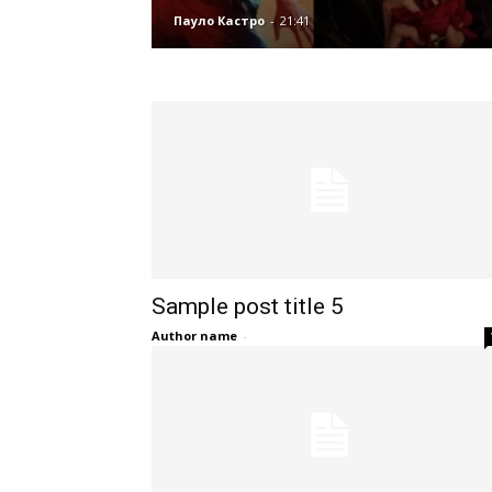
Пауло Кастро
-
21:41
Sample post title 5
Author name
-