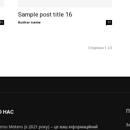
Sample post title 16
Author name
-
11
11
Сторінка 1 з 3
П
О НАС
З
erso Motero (з 2021 року) – це ваш інформаційний