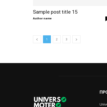
Sample post title 15
Author name
-
1
2
3
ПР
Univ