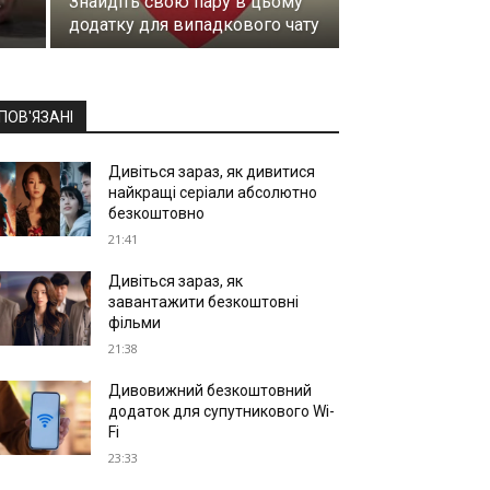
,
Знайдіть свою пару в цьому
додатку для випадкового чату
ПОВ'ЯЗАНІ
Дивіться зараз, як дивитися
найкращі серіали абсолютно
безкоштовно
21:41
Дивіться зараз, як
завантажити безкоштовні
фільми
21:38
Дивовижний безкоштовний
додаток для супутникового Wi-
Fi
23:33