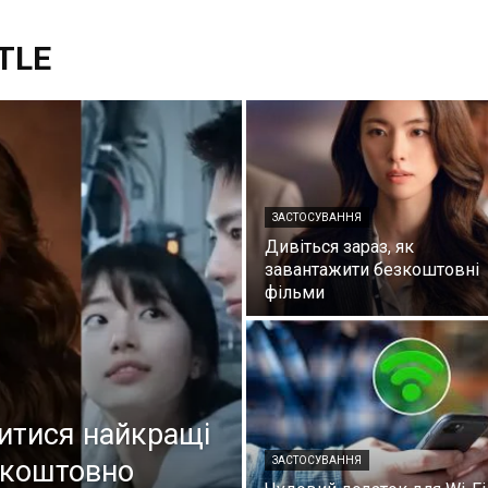
TLE
ЗАСТОСУВАННЯ
Дивіться зараз, як
завантажити безкоштовні
фільми
витися найкращі
зкоштовно
ЗАСТОСУВАННЯ