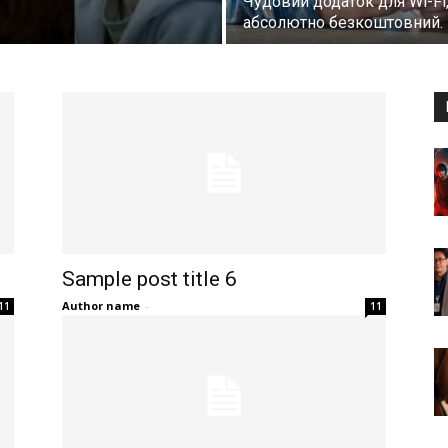
Чудовий додаток для Wi-Fi
абсолютно безкоштовний.
Sample post title 6
Author name
-
11
11