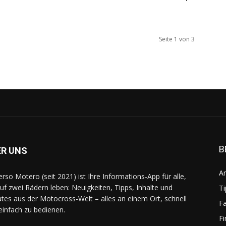
Seite 1 von 3
B
ER UNS
A
erso Motero (seit 2021) ist Ihre Informations-App für alle,
auf zwei Rädern leben: Neuigkeiten, Tipps, Inhalte und
Ti
tes aus der Motocross-Welt – alles an einem Ort, schnell
Fa
einfach zu bedienen.
F