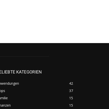
ELIEBTE KATEGORIEN
nwendungen
42
pps
37
milie
15
inanzen
15