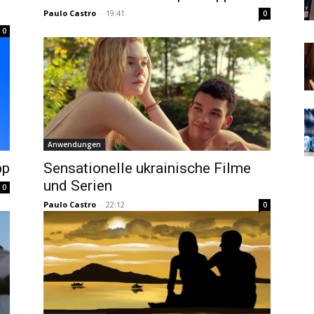
Paulo Castro
-
19:41
0
0
Anwendungen
pp
Sensationelle ukrainische Filme
und Serien
0
Paulo Castro
-
22:12
0