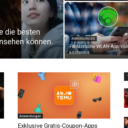
ie die besten
 ansehen können.
ANWENDUNGEN
Fantastische WLAN-App, völl
kostenlos.
Anwendungen
Exklusive Gratis-Coupon-Apps