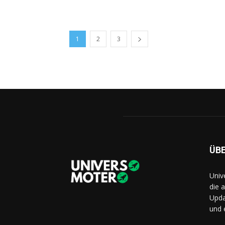
1
2
3
ÜB
Univ
die 
Upda
und 